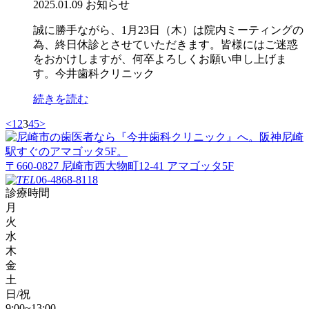
2025.01.09
お知らせ
誠に勝手ながら、1月23日（木）は院内ミーティングの
為、終日休診とさせていただきます。皆様にはご迷惑
をおかけしますが、何卒よろしくお願い申し上げま
す。今井歯科クリニック
続きを読む
<
1
2
3
4
5
>
〒660-0827 尼崎市西大物町12-41 アマゴッタ5F
06-4868-8118
診療時間
月
火
水
木
金
土
日/祝
9:00~13:00