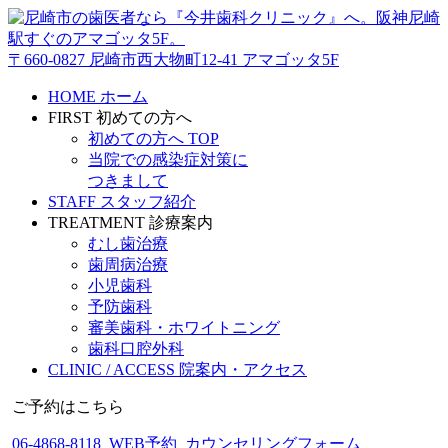
〒660-0827 尼崎市西大物町12-41 アマゴッタ5F
HOME
ホーム
FIRST
初めての方へ
初めての方へ TOP
当院での感染症対策に
つきまして
STAFF
スタッフ紹介
TREATMENT
診療案内
むし歯治療
歯周病治療
小児歯科
予防歯科
審美歯科・ホワイトニング
歯科口腔外科
CLINIC / ACCESS
院案内・アクセス
ご予約はこちら
06-4868-8118
WEB予約
カウンセリングフォーム